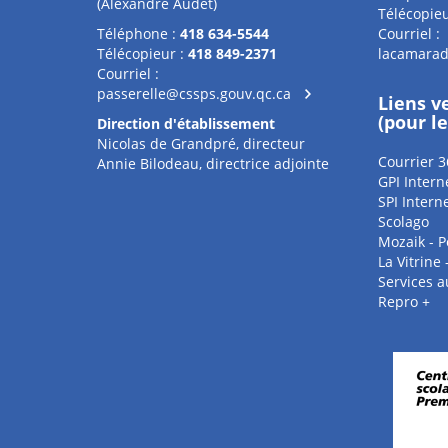
(Alexandre Audet)
Télécopieu
Téléphone :
418 634-5544
Courriel :
Télécopieur :
418 849-2371
lacamarad
Courriel :
passerelle@cssps.gouv.qc.ca
Liens v
(pour l
Direction d'établissement
Nicolas de Grandpré, directeur
Courrier 3
Annie Bilodeau, directrice adjointe
GPI Intern
SPI Intern
Scolago
Mozaik - P
La Vitrine
Services 
Repro +