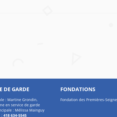
E DE GARDE
FONDATIONS
le : Martine Grondin,
Fondation des Premières-Seigne
ne en service de garde
ncipale : Mélissa Mainguy
 :
418 634-5545