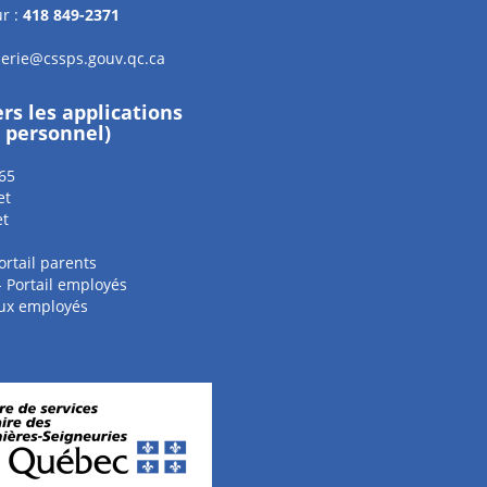
r :
418 849-2371
erie@cssps.gouv.qc.ca
ers les applications
e personnel)
65
et
et
ortail parents
 - Portail employés
aux employés