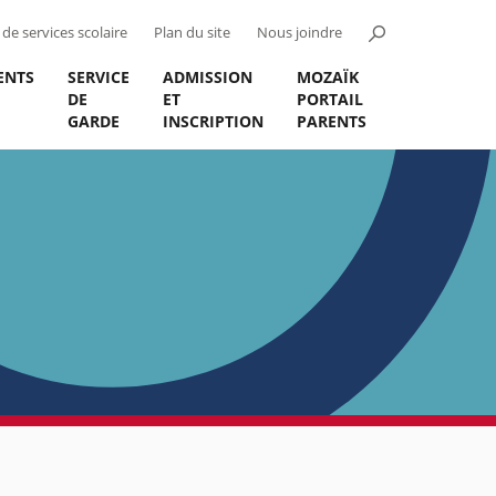
de services scolaire
Plan du site
Nous joindre
ENTS
SERVICE
ADMISSION
MOZAÏK
DE
ET
PORTAIL
GARDE
INSCRIPTION
PARENTS