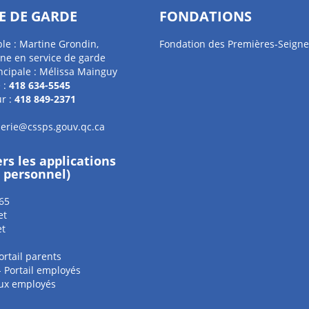
E DE GARDE
FONDATIONS
le : Martine Grondin,
Fondation des Premières-Seigne
ne en service de garde
ncipale : Mélissa Mainguy
 :
418 634-5545
r :
418 849-2371
erie@cssps.gouv.qc.ca
ers les applications
e personnel)
65
et
et
ortail parents
 - Portail employés
aux employés