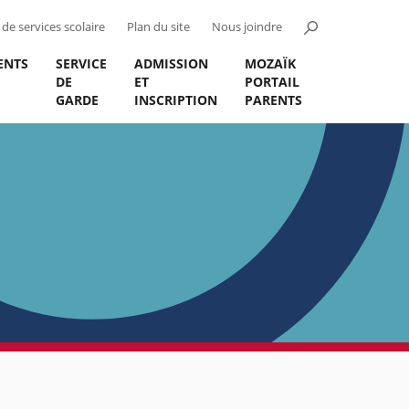
de services scolaire
Plan du site
Nous joindre
ENTS
SERVICE
ADMISSION
MOZAÏK
DE
ET
PORTAIL
GARDE
INSCRIPTION
PARENTS