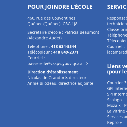
POUR JOINDRE L’ÉCOLE
SERVIC
460, rue des Couventines
Responsab
Québec (Québec) G3G 1J8
technicien
Classe pri
Secrétaire d’école : Patricia Beaumont
Téléphone
(Alexandre Audet)
Télécopieu
Téléphone :
418 634-5544
Courriel :
Télécopieur :
418 849-2371
lacamarad
Courriel :
passerelle@cssps.gouv.qc.ca
Liens v
(pour l
Direction d'établissement
Nicolas de Grandpré, directeur
Courrier 3
Annie Bilodeau, directrice adjointe
GPI Intern
SPI Intern
Scolago
Mozaik - P
La Vitrine
Services 
Repro +