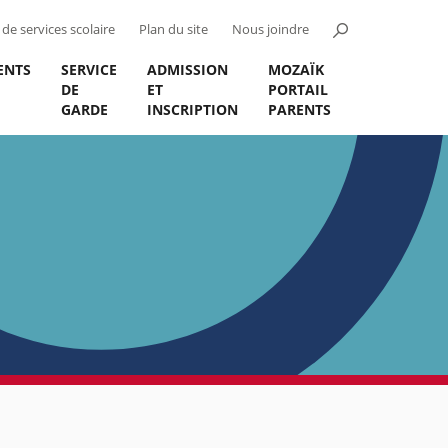
de services scolaire
Plan du site
Nous joindre
ENTS
SERVICE
ADMISSION
MOZAÏK
DE
ET
PORTAIL
GARDE
INSCRIPTION
PARENTS