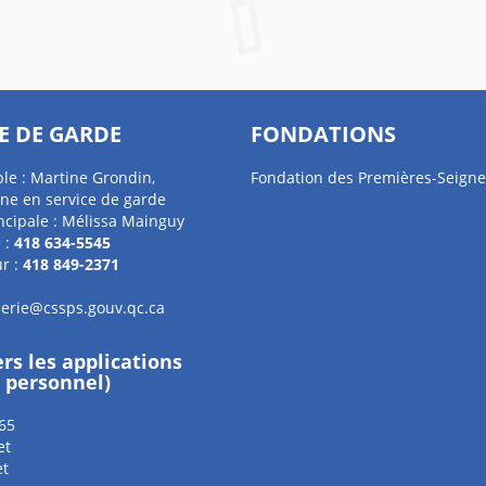
E DE GARDE
FONDATIONS
le : Martine Grondin,
Fondation des Premières-Seigne
ne en service de garde
ncipale : Mélissa Mainguy
 :
418 634-5545
r :
418 849-2371
erie@cssps.gouv.qc.ca
ers les applications
e personnel)
65
et
et