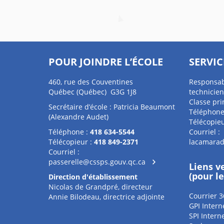
POUR JOINDRE L’ÉCOLE
SERVIC
460, rue des Couventines
Responsab
Québec (Québec) G3G 1J8
technicien
Classe pri
Secrétaire d’école : Patricia Beaumont
Téléphone
(Alexandre Audet)
Télécopieu
Téléphone :
418 634-5544
Courriel :
Télécopieur :
418 849-2371
lacamarad
Courriel :
passerelle@cssps.gouv.qc.ca
Liens v
(pour l
Direction d'établissement
Nicolas de Grandpré, directeur
Courrier 3
Annie Bilodeau, directrice adjointe
GPI Intern
SPI Intern