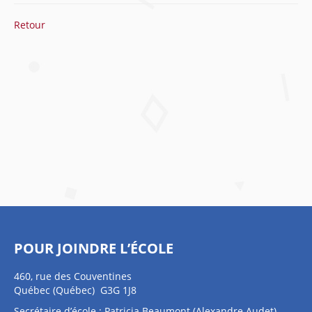
Retour
POUR JOINDRE L’ÉCOLE
460, rue des Couventines
Québec (Québec) G3G 1J8
Secrétaire d’école : Patricia Beaumont (Alexandre Audet)