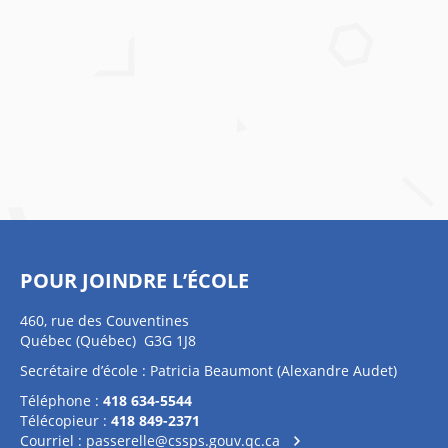
POUR JOINDRE L’ÉCOLE
460, rue des Couventines
Québec (Québec) G3G 1J8
Secrétaire d’école : Patricia Beaumont (Alexandre Audet)
Téléphone :
418 634-5544
Télécopieur :
418 849-2371
Courriel :
passerelle@cssps.gouv.qc.ca