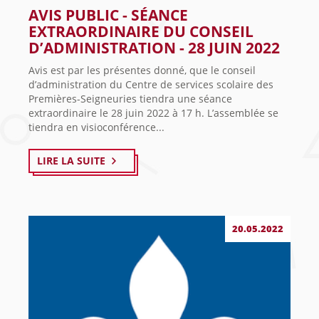
AVIS PUBLIC - SÉANCE
EXTRAORDINAIRE DU CONSEIL
D’ADMINISTRATION - 28 JUIN 2022
Avis est par les présentes donné, que le conseil
d’administration du Centre de services scolaire des
Premières-Seigneuries tiendra une séance
extraordinaire le 28 juin 2022 à 17 h. L’assemblée se
tiendra en visioconférence...
LIRE LA SUITE
20.05.2022