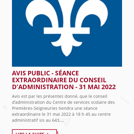
AVIS PUBLIC - SÉANCE
EXTRAORDINAIRE DU CONSEIL
D’ADMINISTRATION - 31 MAI 2022
Avis est par les présentes donné, que le conseil
d’administration du Centre de services scolaire des
Premières-Seigneuries tiendra une séance
extraordinaire le 31 mai 2022 à 18 h 45 au centre
administratif sis au 643,...