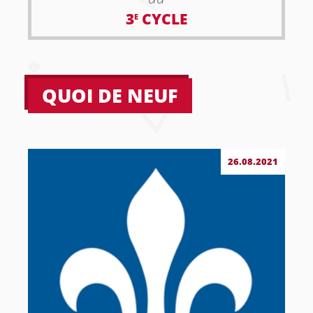
3
CYCLE
E
QUOI DE NEUF
26.08.2021